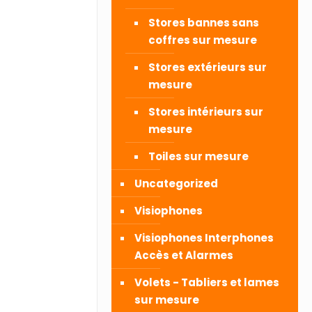
Stores bannes sans
coffres sur mesure
Stores extérieurs sur
mesure
Stores intérieurs sur
mesure
Toiles sur mesure
Uncategorized
Visiophones
Visiophones Interphones
Accès et Alarmes
Volets - Tabliers et lames
sur mesure