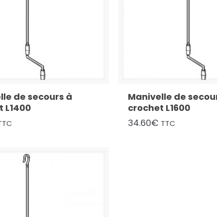
lle de secours à
Manivelle de secou
t L1400
crochet L1600
34.60
€
TTC
TTC