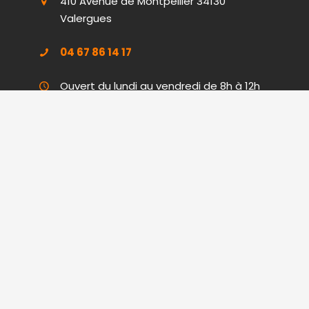
410 Avenue de Montpellier 34130
Valergues
04 67 86 14 17
Ouvert du lundi au vendredi de 8h à 12h
Boutique
et de 14h à 17h.
Nos équipes se mobilisent dans le
Hérault (34), le Gard (30), les Bouches-
du-Rhône (13), le Vaucluse (84) et
l’Aude (11)