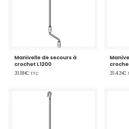
Manivelle de secours à
Manive
crochet L1200
croche
31.18
€
31.43
€
TTC