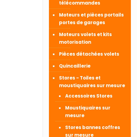
télécommandes
Moteurs et pièces portails
portes de garages
Moteurs volets et kits
motorisation
Pièces détachées volets
Quincaillerie
Stores - Toiles et
moustiquaires sur mesure
Accessoires Stores
Moustiquaires sur
mesure
Stores bannes coffres
sur mesure