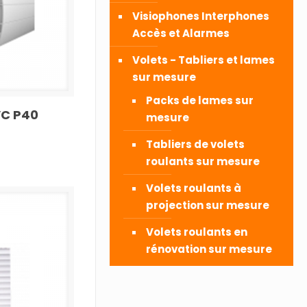
Visiophones Interphones
Accès et Alarmes
Volets - Tabliers et lames
sur mesure
Packs de lames sur
VC P40
mesure
Tabliers de volets
roulants sur mesure
Volets roulants à
projection sur mesure
Volets roulants en
rénovation sur mesure