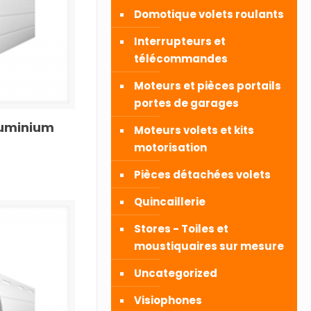
Domotique volets roulants
Interrupteurs et
télécommandes
Moteurs et pièces portails
portes de garages
luminium
Moteurs volets et kits
motorisation
Pièces détachées volets
Quincaillerie
Stores - Toiles et
moustiquaires sur mesure
Uncategorized
Visiophones