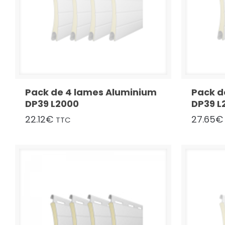
Pack de 4 lames Aluminium
Pack d
DP39 L2000
DP39 L
22.12
€
27.65
€
TTC