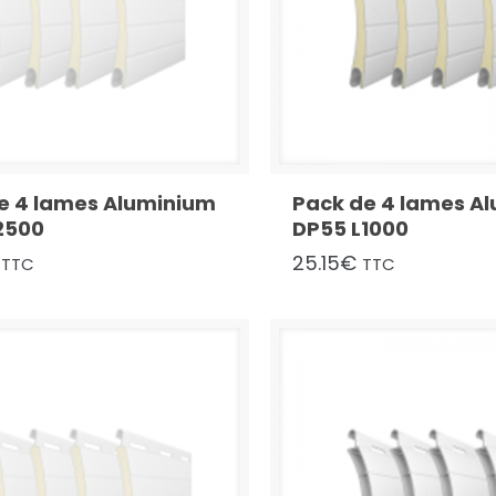
e 4 lames Aluminium
Pack de 4 lames A
2500
DP55 L1000
25.15
€
TTC
TTC