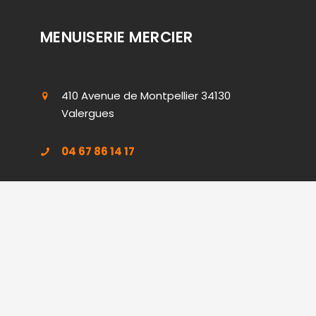
MENUISERIE MERCIER
410 Avenue de Montpellier 34130
Valergues
04 67 86 14 17
Boutique
Ouvert du lundi au vendredi de 8h à 12h
et de 14h à 17h.
Nos équipes se mobilisent dans le
Hérault (34), le Gard (30), les Bouches-
du-Rhône (13), le Vaucluse (84) et
l’Aude (11)