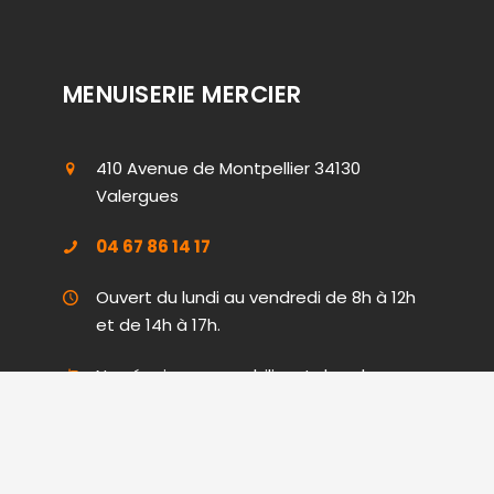
MENUISERIE MERCIER
410 Avenue de Montpellier 34130
Valergues
04 67 86 14 17
Ouvert du lundi au vendredi de 8h à 12h
et de 14h à 17h.
Boutique
Nos équipes se mobilisent dans le
Hérault (34), le Gard (30), les Bouches-
du-Rhône (13), le Vaucluse (84) et
l’Aude (11)