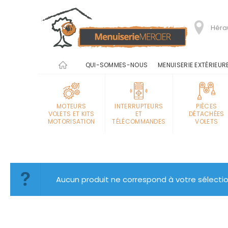
Hérau
QUI-SOMMES-NOUS
MENUISERIE EXTÉRIEUR
MOTEURS
INTERRUPTEURS
PIÈCES
VOLETS ET KITS
ET
DÉTACHÉES
MOTORISATION
TÉLÉCOMMANDES
VOLETS
Aucun produit ne correspond à votre sélectio