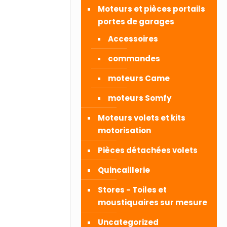
Moteurs et pièces portails
portes de garages
Accessoires
commandes
moteurs Came
moteurs Somfy
Moteurs volets et kits
motorisation
Pièces détachées volets
Quincaillerie
Stores - Toiles et
moustiquaires sur mesure
Uncategorized